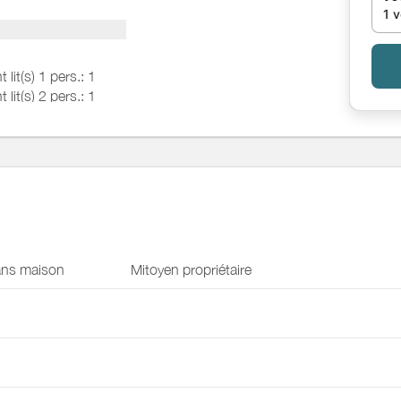
1 
ain avec baignoire,
ne connexion
t lit(s) 1 pers.: 1
t lit(s) 2 pers.: 1
ns maison
Mitoyen propriétaire