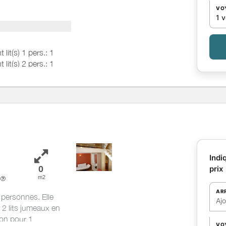
VO
oté d'une vue
1 
es jusqu'à la
 un wc séparé. Ell
t lit(s) 1 pers.: 1
t lit(s) 2 pers.: 1
Indi
0
prix
m2
e
AR
personnes. Elle
Aj
2 lits jumeaux en
ton pour 1
VO