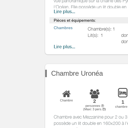
vue panoramique sur la chaine des Py
l'Océan. Elle possède un lit double en
Chauffage /
Lire plus...
AC
un coin salon, une salle de bain avec 
séparé. Elle est équipé d'un téléviseur
Pièces et équipements:
Exterieur
connexion internet Wifi.
Chambres
Chambre(s): 1
Divers
Lit(s):
1
don
don
Lire plus...
Salle de
Salle de bains privée
bains
/
Salle
d'eau
WC
Chambre Uronéa
WC privés
Cuisine
Autres pièces
2
Chambre
1
Media
personnes
chambr
(Maxi:
3
pers.
)
Autres
Chambre avec Mezzanine pour 2 ou 3 
équipements
possède un lit double en 160x200 à l'
Chauffage /