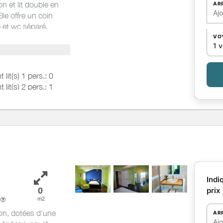
 et lit double en
AR
Aj
le offre un coin
e et wc séparé.
VO
1 
t lit(s) 1 pers.: 0
t lit(s) 2 pers.: 1
Indi
0
prix
m2
e
on, dotées d'une
AR
Aj