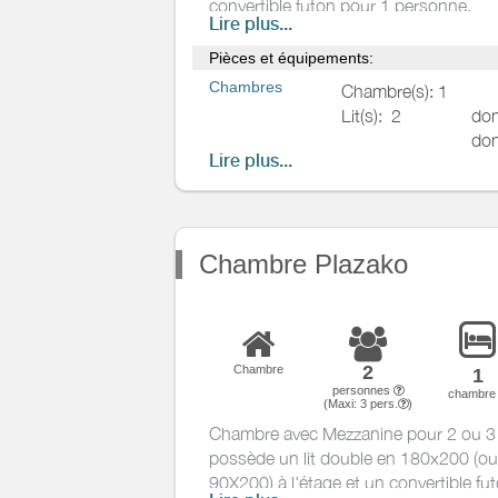
convertible futon pour 1 personne.
AC
Lire plus...
Elle offre un coin salon avec balcon d
Exterieur
panoramique sur la chaine des Pyréné
Pièces et équipements:
Côte, une salle de bain avec baignoire,
Divers
Chambres
Chambre(s): 1
eest équipé d'un téléviseur.
Lit(s):
2
don
don
Lire plus...
Salle de
Salle de bains privée
bains
/
Salle
d'eau
WC
Chambre Plazako
WC privés
Cuisine
Autres pièces
2
Chambre
1
Media
personnes
chambr
(Maxi:
3
pers.
)
Autres
Chambre avec Mezzanine pour 2 ou 3 
équipements
possède un lit double en 180x200 (ou 
Chauffage /
90X200) à l'étage et un convertible fu
AC