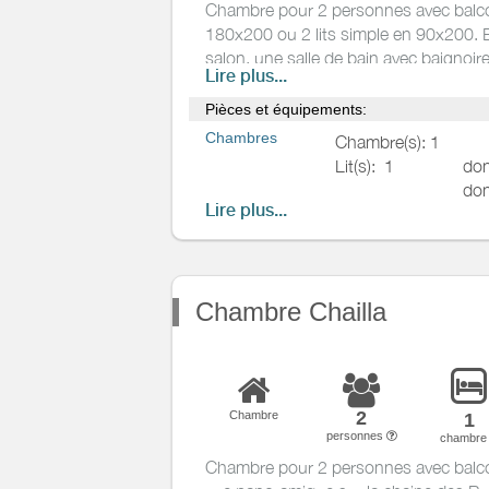
Chambre pour 2 personnes avec balcon
180x200 ou 2 lits simple en 90x200. El
salon, une salle de bain avec baignoir
Lire plus...
Pièces et équipements:
Chambres
Chambre(s): 1
Lit(s):
1
don
don
Lire plus...
Salle de
Salle de bains privée
bains
/
Salle
d'eau
WC
Chambre Chailla
WC privés
Cuisine
Autres pièces
2
Chambre
1
Media
personnes
chambr
Chambre pour 2 personnes avec balc
Autres
équipements