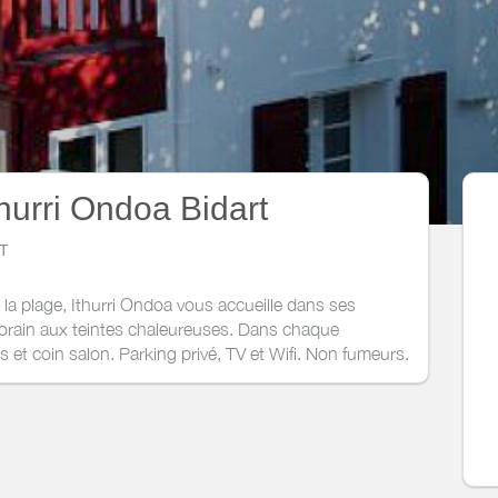
hurri Ondoa Bidart
RT
 la plage, Ithurri Ondoa vous accueille dans ses
rain aux teintes chaleureuses. Dans chaque
et coin salon. Parking privé, TV et Wifi. Non fumeurs.