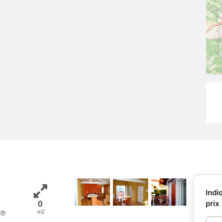
Indi
0
prix
m2
e