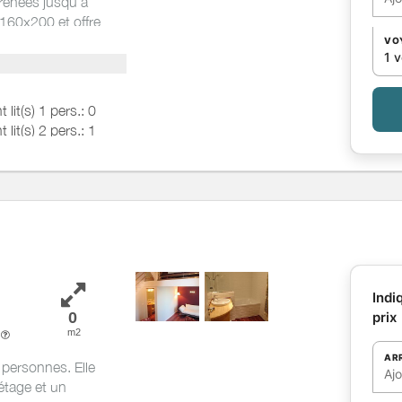
rénées jusqu'à
 160x200 et offre
baignoire, un wc
VO
1 
 et d'une
t lit(s) 1 pers.: 0
t lit(s) 2 pers.: 1
Indi
0
prix
m2
e
AR
personnes. Elle
Aj
étage et un